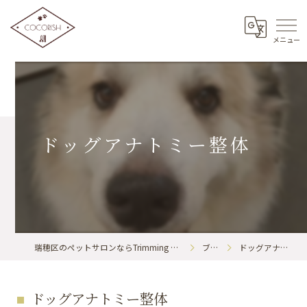
ドッグアナトミー整体
瑞穂区のペットサロンならTrimming & BodyCare COCORISH
ブログ
ドッグアナトミー整体
ドッグアナトミー整体