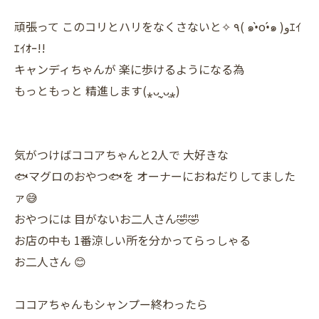
頑張って このコリとハリをなくさないと✧ ٩( ๑•̀o•́๑ )وｴｲ
ｴｲｵｰ!!
キャンディちゃんが 楽に歩けるようになる為
もっともっと 精進します(⁎ᴗ͈ˬᴗ͈⁎)
気がつけばココアちゃんと2人で 大好きな
🐟マグロのおやつ🐟を オーナーにおねだりしてました
ァ😅
おやつには 目がないお二人さん🤣🤣
お店の中も 1番涼しい所を分かってらっしゃる
お二人さん 😊
ココアちゃんもシャンプー終わったら