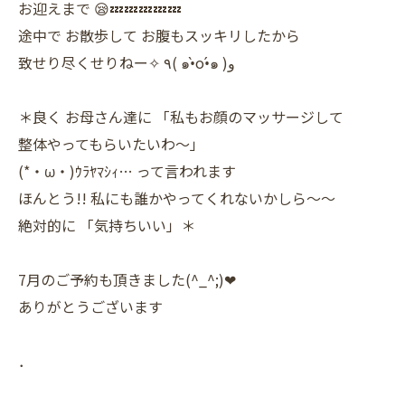
お迎えまで 😪💤💤💤💤💤
途中で お散歩して お腹もスッキリしたから
致せり尽くせりねー✧ ٩( ๑•̀o•́๑ )و
＊良く お母さん達に 「私もお顔のマッサージして
整体やってもらいたいわ〜」
(*・ω・)ｳﾗﾔﾏｼｨ… って言われます
ほんとう!! 私にも誰かやってくれないかしら～〜
絶対的に 「気持ちいい」＊
ありがとうございます
．