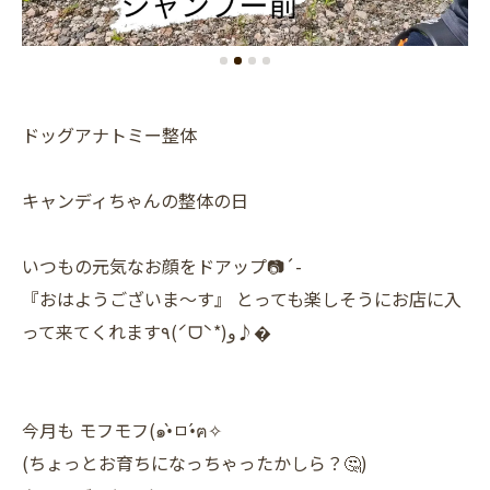
ドッグアナトミー整体
キャンディちゃんの整体の日
いつもの元気なお顔をドアップ📷´-
『おはようございま〜す』 とっても楽しそうにお店に入
って来てくれます٩(ˊᗜˋ*)و♪�
今月も モフモフ(๑•̀ㅁ•́ฅ✧
(ちょっとお育ちになっちゃったかしら？🤔)