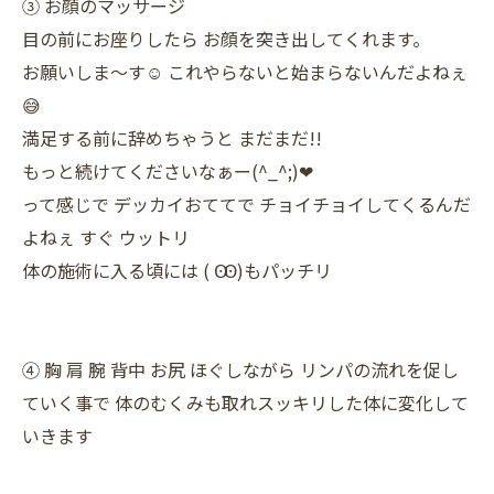
③ お顔のマッサージ
目の前にお座りしたら お顔を突き出してくれます。
お願いしま〜す☺️ これやらないと始まらないんだよねぇ
😅
満足する前に辞めちゃうと まだまだ!!
もっと続けてくださいなぁー(^_^;)‪‪❤︎‬
って感じで デッカイおててで チョイチョイしてくるんだ
よねぇ すぐ ウットリ
体の施術に入る頃には ( Ꙭ)もパッチリ
④ 胸 肩 腕 背中 お尻 ほぐしながら リンパの流れを促し
ていく事で 体のむくみも取れスッキリした体に変化して
いきます