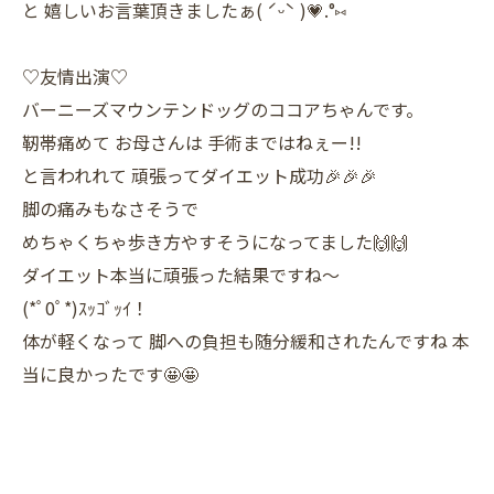
と 嬉しいお言葉頂きましたぁ( ˊᵕˋ )💗.°⑅
♡友情出演♡
バーニーズマウンテンドッグのココアちゃんです。
靭帯痛めて お母さんは 手術まではねぇー!!
と言われれて 頑張ってダイエット成功🎉🎉🎉
脚の痛みもなさそうで
めちゃくちゃ歩き方やすそうになってました🙌🙌
ダイエット本当に頑張った結果ですね～
(*ﾟ0ﾟ*)ｽｯｺﾞｯｲ！
体が軽くなって 脚への負担も随分緩和されたんですね 本
当に良かったです🤩🤩