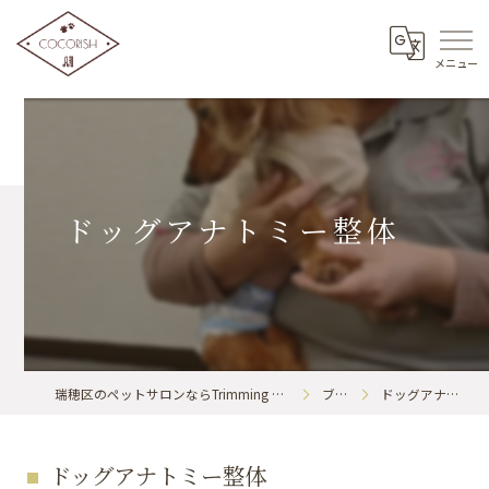
ドッグアナトミー整体
瑞穂区のペットサロンならTrimming & BodyCare COCORISH
ブログ
ドッグアナトミー整体
ドッグアナトミー整体