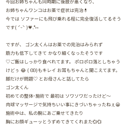
今回お姉ちゃんも同時期に後肢が悪くなり、
お姉ちゃんワンコはお薬で症状は完治💊
今では ソファーにも飛び乗れる程に完全復活してるそう
です( ˊᵕˋ )💗.°⑅
ですが、 ゴン太くんはお薬での完治はみられず
筋力も低下してきて かなり細くなったそうです
♡ご飯はしっかり食べれてます。 ポロポロ落としちゃう
けどぅ 😂 ( Ꙭ)もキレイ お耳もちゃんと聞こえてます。
脚だけが問題♡ とお母さんと話してたら
ゴン太くん
初めての整体･施術で 最初は ソワソワだったけど～
肉球マッサージで気持ちいい事にきづいちゃったねぇ😀
施術中は、私の腕にあご乗せてきたり
胸にお顔ギューッとうずめてきてくれまた💞💞