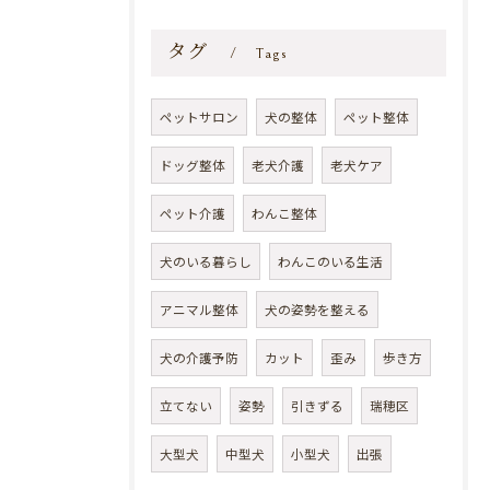
タグ
Tags
ペットサロン
犬の整体
ペット整体
ドッグ整体
老犬介護
老犬ケア
ペット介護
わんこ整体
犬のいる暮らし
わんこのいる生活
アニマル整体
犬の姿勢を整える
犬の介護予防
カット
歪み
歩き方
立てない
姿勢
引きずる
瑞穂区
大型犬
中型犬
小型犬
出張