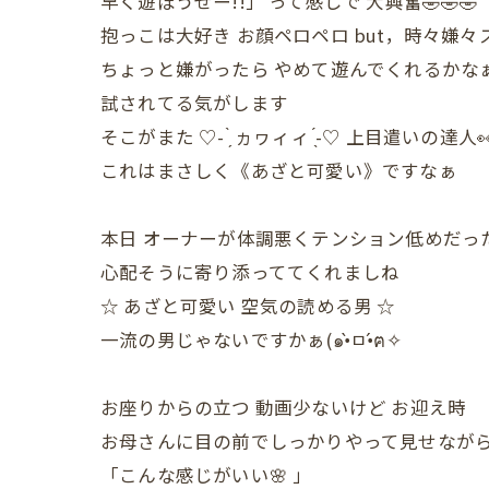
早く遊ぼうぜー!!」 って感じで 大興奮🤣🤣🤣
抱っこは大好き お顔ペロペロ but，時々嫌々
ちょっと嫌がったら やめて遊んでくれるかなぁ
試されてる気がします
そこがまた ♡- ̗̀ ヵヮィィ ̖́-♡ 上目遣いの達人
これはまさしく《あざと可愛い》ですなぁ
本日 オーナーが体調悪くテンション低めだっ
心配そうに寄り添っててくれましね
☆ あざと可愛い 空気の読める男 ☆
一流の男じゃないですかぁ(๑•̀ㅁ•́ฅ✧
お座りからの立つ 動画少ないけど お迎え時
お母さんに目の前でしっかりやって見せながら
「こんな感じがいい🌸 」