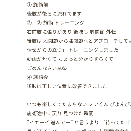
① 施術前
後肢が後ろに流れてます
②．③ 施術 トレーニング
右前肢に張りがあり 後肢も 膝関節 外転
後肢は 股関節から膝関節へとアプローチして
伏せからの立つ」 トレーニングしました
動画が短くて ちょっと分かりずらくて
ごめんなさい🙏💦
④ 施術後
後肢は正しい位置に改善できました
いつも楽しくてたまらない ノアくん ぴよん
施術途中に戻り 見つけた瞬間
”イエーイ 遊んでー” と言うより 「待ってた