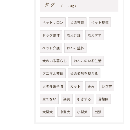
タグ
Tags
ペットサロン
犬の整体
ペット整体
ドッグ整体
老犬介護
老犬ケア
ペット介護
わんこ整体
犬のいる暮らし
わんこのいる生活
アニマル整体
犬の姿勢を整える
犬の介護予防
カット
歪み
歩き方
立てない
姿勢
引きずる
瑞穂区
大型犬
中型犬
小型犬
出張