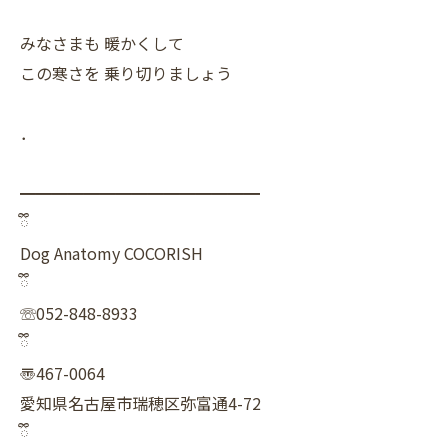
みなさまも 暖かくして
この寒さを 乗り切りましょう
．
━━━━━━━━━━━━━━━
ྀི
Dog Anatomy COCORISH
ྀི
☏052-848-8933
ྀི
〠467-0064
愛知県名古屋市瑞穂区弥富通4-72
ྀི