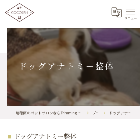
ドッグアナトミー整体
瑞穂区のペットサロンならTrimming & BodyCare COCORISH
ブログ
ドッグアナトミー整体
ドッグアナトミー整体