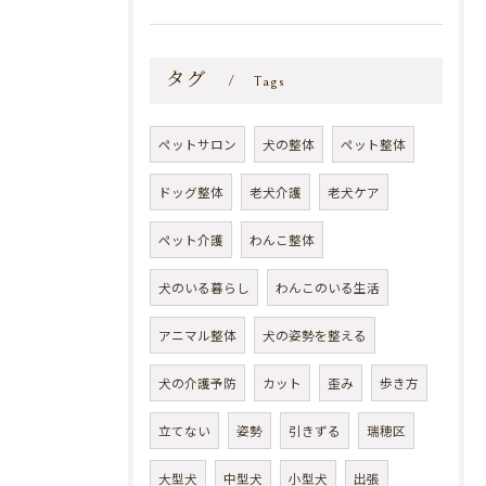
タグ
Tags
ペットサロン
犬の整体
ペット整体
ドッグ整体
老犬介護
老犬ケア
ペット介護
わんこ整体
犬のいる暮らし
わんこのいる生活
アニマル整体
犬の姿勢を整える
犬の介護予防
カット
歪み
歩き方
立てない
姿勢
引きずる
瑞穂区
大型犬
中型犬
小型犬
出張