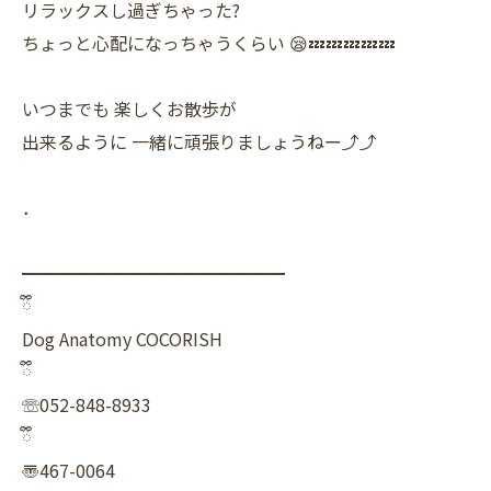
リラックスし過ぎちゃった?
ちょっと心配になっちゃうくらい 😪💤💤💤💤💤
いつまでも 楽しくお散歩が
出来るように 一緒に頑張りましょうねー⤴⤴
．
━━━━━━━━━━━━━━━
ྀི
Dog Anatomy COCORISH
ྀི
☏052-848-8933
ྀི
〠467-0064