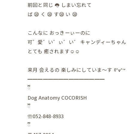
前回と同じ 👅 しまい忘れて
ば 😪 く 😪 す😪 い 😪
こんなに おっきーぃーのに
可゛愛゛い゛ぃ゛い゛ キャンディーちゃん
とても 癒されます☺️☺️
来月 会えるの 楽しみにしていま～す ꉂᐢᢦᐢ𐤔
━━━━━━━━━━━━━━━
ྀི
Dog Anatomy COCORISH
ྀི
☏052-848-8933
ྀི