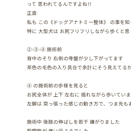
って 思われてるんですよね!!
正直
私も この《ドッグアナトミー整体》 の事を知
特に 大型犬は お尻フリフリしながら歩くと
②-③-④ 施術前
背中のそり 右側の骨盤が少し下がってます
茶色の毛色の入り具合で余計にそう見えてる
④ の施術前の歩様を見ると
お尻全体が 上下 左右に 揺れながら歩いてい
左脚は 突っ張った感じの動き方で、つま先もあ
施術中 後肢の伸ばしを若干 嫌がりました
股関節が 痛い😣ようでした